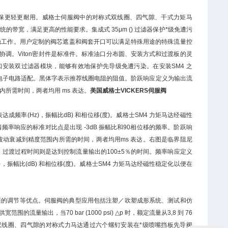
，确保更轻更耐用。威格士伺服阀中的对称式双线圈、四气隙、干式力矩马
带宽，满足更高的性能要求。集成式 35μm () 过滤器保护*级免遭污
平稳工作。用户定制的阀芯遮盖和阀套开口可以满足特殊用途的特殊流量控
协调。Viton密封件是标准件。标准油口分布圆、安装方式和过渡板的灵
口安装双过滤器模块，能够有效地保护先导级免遭污染。在安装SM4 之
的电子电路适配。黑体字表示推荐线圈电阻的阻值。阶跃响应定义为输出流
所需时间，两者均用 ms 表达。
美国威格士VICKERS伺服阀
率(Hz)，振幅比dB) 和相位移(度)。威格士SM4 力矩马达经磁性
频率响应的标准对比点是出现 -3dB 振幅比和90相位移的频率。阶跃响
动衰减到精度范围内所需的时间，两者均用ms 表达。右图是临界阻尼
过渡过程时间则是达到控制流量输出的100±5％的时间。频率响应定义
幅比(dB) 和相位移(度)。威格士SM4 力矩马达经磁性稳定化以便在
力矩的调节等优点。伺服阀的典型应用包括注塑／吹塑成形系统、测试和仿
输出，当70 bar (1000 psi) △p 时，额定流量从3,8 到 76
板式安装。双线圈、四气隙的对称式力马达通过六个螺钉安装在*级喷嘴挡板先导阀