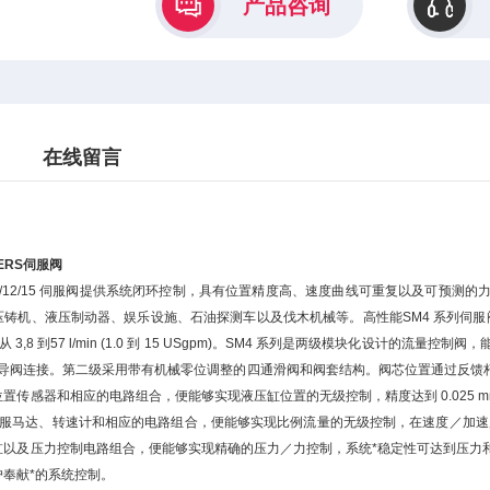
产品咨询
在线留言
ERS伺服阀
10/12/15 伺服阀提供系统闭环控制，具有位置精度高、速度曲线可重复以及可预
铸机、液压制动器、娱乐设施、石油探测车以及伐木机械等。高性能SM4 系列伺服阀在该尺
从 3,8 到57 l/min (1.0 到 15 USgpm)。SM4 系列是两级模块化设
导阀连接。第二级采用带有机械零位调整的四通滑阀和阀套结构。阀芯位置通过反馈杆反馈
传感器和相应的电路组合，便能够实现液压缸位置的无级控制，精度达到 0.025 mm (0
服马达、转速计和相应的电路组合，便能够实现比例流量的无级控制，在速度／加速度曲
以及压力控制电路组合，便能够实现精确的压力／力控制，系统*稳定性可达到压力和负载量程
户奉献*的系统控制。