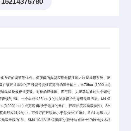
15214375780
测的力或力矩的调节等优点。伺服阀的典型应用包括注塑／吹塑成形系统、测
寸系列的三种型号提供宽范围的流量输出，当70bar (1000 psi)
计的流量控制阀，能够集成块或板式安装。对称的双线圈、四气隙、力矩马达通过六个螺钉
到*级。一个集成式35μm () 的过滤器保护先导级免遭污染。M4 伺
.0001inch) 或更高 (取决于选择的元件、行程长度和负载特性)。SM
线实时控制中，可保证闭环误差小于每分钟1/10转。SM4 与压力／
的1%。SM4-10/12/15 伺服阀的*设计与威格士*的制造技术相