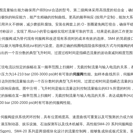
大范围流量输出能力确保用户得到zui合适的型号。第二级阀体采用高强度的铝合金
极快的响应能力，能产生精确的控制曲线。更高的频率响应 (按用户定制)，能加大系统的
采用淬火不锈钢，减少磨损和腐蚀。安装在阀套上的 O - 形圈避免阀芯咬合，确保
的对称设计，实现了用zui小的零位偏移实现对流量可靠的节流，结果是机器的工作更加
士伺服阀成为替代现有伺服阀和改进现有系统时的成本有效的选择。SM4 的简易接
可以极大地降低系统zui初的污染度。选择正确的线圈电阻阻值和接线方式与伺服阀
出的一个百分数的典型飞升时间。过渡过程时间是指瞬态流量的波动衰减到精度范围内
弦电流以恒定的振幅在某一频率范围上扫频时，无载控制流量与输入电流的关系，表达成频
14-210 bar (200-3000 psi)时有可靠的
伺服阀
性能。如样本曲线所示，伺服阀
量达到控制流量输出的一个百分数时的典型飞升时间。过渡过程时间是指瞬态流量的波
阶跃响应曲线。图中注明，飞升时间是输出流量达到控制流量输出的63％所需的时间，
的振幅在某一频率范围上扫频时，无载控制流量与输入电流的关系，表达成频率(Hz)，振
0 bar (200-2000 psi)时有可靠的伺服阀性能。
-20 伺服阀提供系统闭环控制，具有位置精度高、速度曲线可重复以及可预测的力或
压制动器、娱乐设施、石油探测车以及伐木机械等。高性能SM4-20 系列伺服阀提供宽范围的流量
.0 到20 USgpm)。SM4-20 系列是两级模块化设计的流量控制阀，能够集成块或