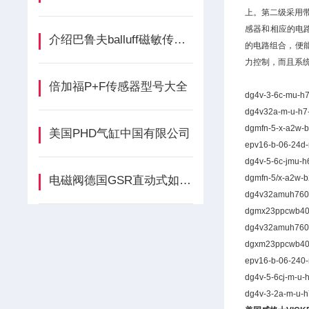
上。第二级采用带
感器和相应的电路组
介绍巴鲁夫balluff磁敏传感器
的电路组合，便能
力控制，而且系统
倍加福P+F传感器型号大全
dg4v-3-6c-mu-h
dg4v32a-m-u-h7
dgmfn-5-x-a2w-
美国PHD气缸中国有限公司
epv16-b-06-24d
dg4v-5-6c-jmu-h
dgmfn-5/x-a2w-
电磁阀德国GSR直动式如何选型暨选型依据
dg4v32amuh76
dgmx23ppcwb4
dg4v32amuh76
dgxm23ppcwb4
epv16-b-06-240
dg4v-5-6cj-m-u-
dg4v-3-2a-m-u-h