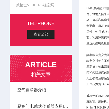
威格士VICKERS柱塞泵
SM4 系列的
达，对输入信号有
染。阀芯和阀套
TEL-PHONE
制要求。SM4 
活性，使得威格
查看全部
前，利用冲洗阀
量达到控制流量输
频率响应定义为正
稳定化以便在工作压力为
ARTICLE
应定义为输出流
阀和欠阻尼阀的
相关文章
为正弦电流以恒定
工作压力为14-140
空气自净器介绍
威格士的SM4
真装置、压铸机、液
易福门电感式传感器应用IFM兰州代理
l/min (1