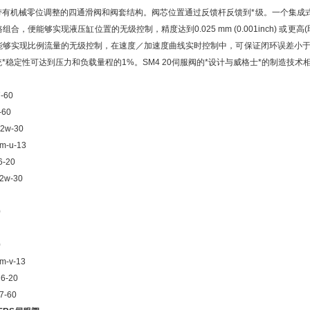
有机械零位调整的四通滑阀和阀套结构。阀芯位置通过反馈杆反馈到*级。一个集成式35
合，便能够实现液压缸位置的无级控制，精度达到0.025 mm (0.001inch) 
够实现比例流量的无级控制，在速度／加速度曲线实时控制中，可保证闭环误差小于每分
*稳定性可达到压力和负载量程的1%。SM4 20伺服阀的*设计与威格士*的制造技
7-60
-60
b2w-30
-m-u-13
6-20
b2w-30
0
0
0
0
-m-v-13
h6-20
7-60