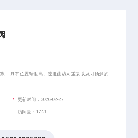
阀
统闭环控制，具有位置精度高、速度曲线可重复以及可预测的力
括注塑／吹塑成形系统、测试和仿真装置、压铸机、液压
等。高性能SM4 系列伺服阀在该尺寸系列的三种型号提
△p 时，额定流量从 3,8
更新时间：2026-02-27
访问量：1743