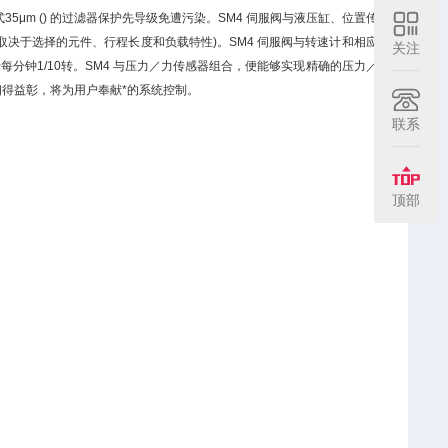
μm () 的过滤器保护先导级免遭污染。SM4 伺服阀与液压缸、位置传
或更高(取决于选择的元件、行程长度和负载特性)。SM4 伺服阀与转速计和相应
关注
钟1/10转。SM4 与压力／力传感器组合，便能够实现精确的压力／
术相得益彰，将为用户奉献*的系统控制。
联系
顶部