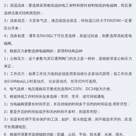
2）高温流体：要选择采用耐高温的电工材料和密封材料制造的电磁阀，而且要
选择活塞式结构类型的；
3）流体状态：大至有气态，液态或混合状态，特别是口径大于DN25时一定要
区分开来；
4）流体粘度：通常在50cSt以下可任意选择，若超过此值，则要选用高粘度电
磁阀。
3、根据压力参数选择电磁阀的：原理和结构品种
1）公称压力：这个参数与其它通用阀门的含义是一样的，是根据管道公称压力
来定；
2）工作压力：如果工作压力低则必须选用直动或分步直动式原理；低工作压差
在0.04Mpa以上时直动式、 分步直动式、先导式均可选用。
4、电气选择：电压规格应尽量优先选用AC220V、DC24较为方便。
5、根据持续工作时间长短来选择：常闭、常开、或可持续通电
1）当电磁阀需要长时间开启，并且持续的时间多于关闭的时间应选 用常开型；
2）要是开启的时间短或开和关的时间不多时，则选常闭型；
3）但是有些用于安全保护的工况，如炉、窑火焰监测，则不能选常开的，应选
可长期通电型。
6、根据环境要求选择辅助功能：防爆、止回、手动、防水雾、水淋、潜水。