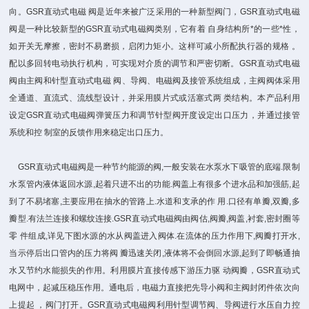
向。GSR直动式电磁 阀是近年来被广泛采用的一种新型阀门，GSR直动式电磁
阀是一种比较新型的GSR直动式电磁阀类别，它有着 自身结构所*的一些*性，
如开关无摩擦，密封不易磨损，启闭力矩小。这样可减小所配执行器的规格 。
配以多回转电动执行机构，可实现对介质的调节和严密切断。GSR直动式电磁
阀由主阀和针型直动式电磁 阀、导阀、电磁阀及接管系统组成，主阀阀体采用
全通道、直流式、流线型设计，并采用膜片式或活塞式两 类结构。本产品利用
设定GSR直动式电磁阀弹簧压力和调节针型阀开度设定出口压力，并通过接管
系统和控 制室的反馈作用来稳定出口压力。
GSR直动式电磁阀是一种节约能源的阀,一般安装在水泵水下吸管的底端.限制
水泵管内液体返回水源,起着只进不出的功能.阀盖上有很多个进水品和加强筋,起
到了不易堵塞,主要应用在抽水的管路上.水道和支承的作 用.口径有单瓣,双瓣,多
瓣型.有法兰连接和螺纹连接.GSR直动式电磁阀由阀估,阀瓣,阀盖,衬套,密封圈等
零 件组成,详见下图水源的水从阀盖进入阀体.在流体的压力作用下,阀瓣打开水,
当示停后出口管内的压力将阀 瓣迅速关闭,液体将不会倒回水源,起到了即畅通抽
水又节约水能损失的作用。利用膜片直接传感下游压力驱 动阀瓣，GSR直动式
电网中，起减压稳压作用。通电后，电磁力直接把先导小阀和主阀封闭件依次向
上提起 ，阀门打开。GSR直动式电磁阀利用针型调节阀、导阀进行水压自力控