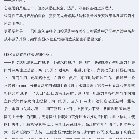
——经济性：
它选用的尺度之一，但必须是在安全、适用、可靠的基础上的经济。
经济性不单是产品的售价，更要优先考虑其功能和质量以及安装维修及其它附件
所需用费用。
更重要的是，一只电磁阀在整个自控系统中在整个自控系统中乃至生产线中所占
成本微乎其微，如果贪图小 便宜错选而造成损害群是巨大的。
GSR直动式电磁阀详细介绍：
——直动式电磁阀工作原理：电磁水阀原理：通电时，电磁线圈产生电磁力把关
闭件从阀座上提起，阀门打开； 断电时，电磁力消失，弹簧把关闭件压在阀座
上，阀门关闭。电磁阀特点：在真空、负压、零压时能正常工 作，但通径一般
不超过25mm。分布直动式电磁阀工作原理：水阀原理：它是一种直动和先导式
相结合的原理 ，当入口与出口没有压差时，通电后，电磁力直接把先导小阀和
主阀关闭件依次向上提起，阀门打开。当入 口与出口达到启动压差时，通电
后，电磁力先导小阀，主阀下腔压力上升，上腔压力下降，从而利用压差把 主
阀向上推开；断电时，先导阀利用弹簧力或介质压力推动关闭件，向下移动，使
阀门关闭。电磁控制阀特 点：在零压差或真空、高压时亦能可动作，但功率较
大，要求必须水平安装。上腔室压力敏捷降落，封闭件 四周形成上低下高的压