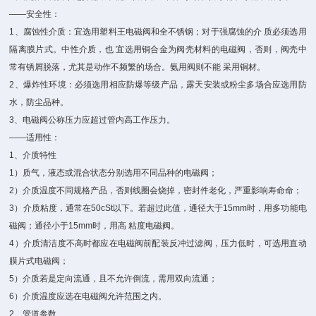
——安全性：
1、腐蚀性介质：宜选用塑料王电磁阀和全不锈钢；对于强腐蚀的介 质必须选用
隔离膜片式。中性介质，也 宜选用铜合金为阀壳材料的电磁阀，否则，阀壳中
常有锈屑脱落，尤其是动作不频繁的场合。氨用阀则不能 采用铜材。
2、爆炸性环境：必须选用相应防爆等级产品，露天安装或粉尘多场合应选用防
水，防尘品种。
3、电磁阀公称压力应超过管内高工作压力。
——适用性：
1、介质特性
1）质气，液态或混合状态分别选用不同品种的电磁阀；
2）介质温度不同规格产品，否则线圈会烧掉，密封件老化，严重影响寿命命；
3）介质粘度，通常在50cSt以下。若超过此值，通径大于15mm时，用多功能电
磁阀；通径小于15mm时，用高 粘度电磁阀。
4）介质清洁度不高时都应在电磁阀前配装反冲过滤阀，压力低时，可选用直动
膜片式电磁阀；
5）介质若是定向流通，且不允许倒流，需用双向流通；
6）介质温度应选在电磁阀允许范围之内。
2、管道参数