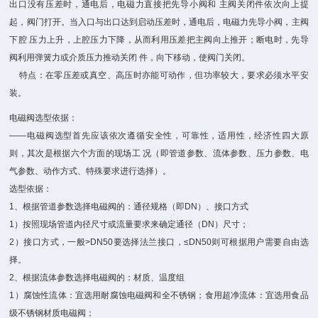
出口没有压差时，通电后，电磁力直接把先导小阀和 主阀关闭件依次向上提
起，阀门打开。当入口与出口达到启动压差时，通电后，电磁力先导小阀，主阀
下腔 压力上升，上腔压力下降，从而利用压差把主阀向上推开；断电时，先导
阀利用弹簧力或介质压力推动关闭 件，向下移动，使阀门关闭。
特点：在零压差或真空、高压时亦能可动作，但功率较大，要求必须水平安
装。
电磁阀选型依据：
——电磁阀选型首先应该依次遵循安全性，可靠性，适用性，经济性四大原
则，其次是根据六个方面的现场工 况（即管道参数、流体参数、压力参数、电
气参数、动作方式、特殊要求进行选择）。
选型依据：
1、根据管道参数选择电磁阀的：通径规格（即DN）、接口方式
1）按照现场管道内径尺寸或流量要求来确定通径（DN）尺寸；
2）接口方式，一般>DN50要选择法兰接口，≤DN50则可根据用户需要自由选
择。
2、根据流体参数选择电磁阀的：材质、温度组
1）腐蚀性流体：宜选用耐腐蚀电磁阀和全不锈钢；食用超净流体：宜选用食品
级不锈钢材质电磁阀；