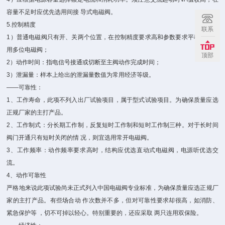
容量不足时应优先选用间接 导式电磁阀。
5.控制精度
联系
1）普通电磁阀只有开、关两个位置，在控制精度要求高和参数要求平稳时需选
用多位电磁阀；
顶部
2）动作时间：指电信号接通或切断至主阀动作完成时间；
3）泄漏量：样本上给出的泄漏量数值为常用经济等级。
——可靠性：
1、工作寿命，此项不列入出厂试验项目，属于型式试验项目。为确保质量应选
正规厂家的主打产品。
2、工作制式：分长期工作制，反复短时工作制和短时工作制三种。对于长时间
阀门开通只有短时关闭的情 况，则宜选用常开电磁阀。
3、工作频率：动作频率要求高时，结构应优选直动式电磁阀，电源听优选交
流。
4、动作可靠性
严格地来说此项试验尚未正式列入中国电磁阀专业标准，为确保质量应选正规厂
家的主打产品。有些场合动 作次数并不多，但对可靠性要求却很高，如消防、
紧急保护等 ，切不可掉以轻心。特别重要的，还应采取 两只连用双保险。