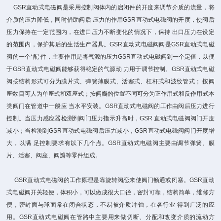
GSR直动式电磁阀是采用控制阀体内的启闭件的开度来调节介质的流量，将
介质的压力降低，同时借助阀后 压力的作用GSR直动式电磁阀的开度，使阀后
压力保持在一定范围内，在进口压力不断变化的情况下，保持 出口压力在设定
的范围内，保护其后的生活生产器具。GSR直动式电磁阀阀是GSR直动式电磁
阀的一个*配 件，主要作用是将气源的压力GSR直动式电磁阀到一个定值，以便
于GSR直动式电磁阀能够获得稳定的气源动 力用于调节控制。GSR直动式电磁
阀按结构形式可分为膜片式、弹簧薄膜式、活塞式、杠杆式和波纹管式； 按阀
座数目可人为单座式和双座式；按阀瓣的位置不同可分为正作用式和反作用式本
类阀门在管道中一般应 当水平安装。GSR直动式电磁阀的工作由阀后压力进行
控制。当压力感应器检测到阀门压力指示升高时，GSR 直动式电磁阀阀门开度
减小；当检测到GSR直动式电磁阀后压力减小，GSR直动式电磁阀阀门开度增
大，以满 足控制要求有以下几个点。GSR直动式电磁阀主要由调节弹簧、膜
片、活塞、阀座、阀瓣等零件组成。
GSR直动式电磁阀的工作原理是靠旋转阀恋来使阀门畅通或闭塞。GSR直动
式电磁阀开关轻便，体积小，可以做成很大口径，密封可靠，结构简单，维修方
便，密封面与球面常在闭合状态，不易被介质冲蚀，在各行业 得到广泛的应
用。GSR直动式电磁阀在管路中主要用来做切断、分配和改变介质的流动方