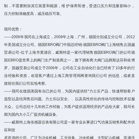
制，不需要附加其它装置和能源，维 护保养简便，受进口压力和流量影响小，
压力控制准确度高，减压稳压可靠。
我司优势：
——2006年我司在上海成立，2009年上海，广州，德国分别成立分公司，2012
年美国成立分公司。德国EBRO阀门中国总经销-德国EBRO阀门上海销售点国越
贸易公司-位于上海市黄浦区，威斯特是一家代理销售德国EBRO阀门的公司德
国EBRO是世界上的阀门生产制造商之一，旗下拥有两大阀门品牌斯达芬和依博
罗。国越贸易公司成立于2006年，公司在工业自动化行业已经有了10多年的行
业经验和资质，欢迎客户通过上海工商管理局网查询我们公司 的信息，或者直
接前往我们公司实地考察。
——我司在德国美国有自己的公司，为国内提供经*力士乐产品，快速帮助客户
选型以及结局售后问题。力士乐以安全、、以及高性价比的传动与控制技术征服
大众。公司总结十几年的工作经验，为客户提供适用经济的产品给大家，我司长
期为国内大小工厂提供机械设备。
——威斯特上海传感器仪表有限公司是一家专业从事进口气功液压销售和配件供
应和技
术咨询的公司。广泛为冶金机械、工业设备、冶金机械、大型矿山机械、等液压