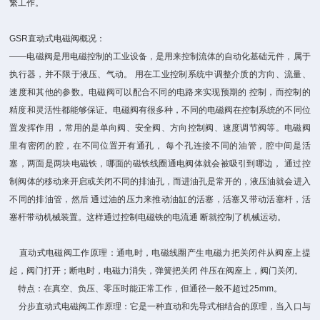
繁工作。
GSR直动式电磁阀概况：
——电磁阀是用电磁控制的工业设备，是用来控制流体的自动化基础元件，属于
执行器，并不限于液压、气动。 用在工业控制系统中调整介质的方向、流量、
速度和其他的参数。电磁阀可以配合不同的电路来实现预期的 控制，而控制的
精度和灵活性都能够保证。电磁阀有很多种，不同的电磁阀在控制系统的不同位
置发挥作用 ，常用的是单向阀、安全阀、方向控制阀、速度调节阀等。电磁阀
里有密闭的腔，在不同位置开有通孔， 每个孔连接不同的油管，腔中间是活
塞，两面是两块电磁铁，哪面的磁铁线圈通电阀体就会被吸引到哪边， 通过控
制阀体的移动来开启或关闭不同的排油孔，而进油孔是常开的，液压油就会进入
不同的排油管，然后 通过油的压力来推动油缸的活塞，活塞又带动活塞杆，活
塞杆带动机械装置。这样通过控制电磁铁的电流通 断就控制了机械运动。
直动式电磁阀工作原理：通电时，电磁线圈产生电磁力把关闭件从阀座上提
起，阀门打开；断电时，电磁力消失，弹簧把关闭 件压在阀座上，阀门关闭。
特点：在真空、负压、零压时能正常工作，但通径一般不超过25mm。
分步直动式电磁阀工作原理：它是一种直动和先导式相结合的原理，当入口与