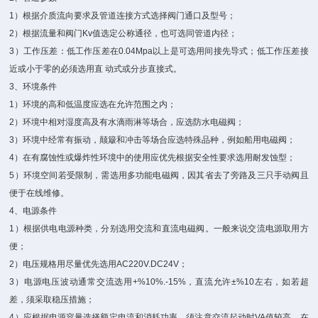
1）根据介质流向要求及管道连接方式选择阀门通口及型号；
2）根据流量和阀门Kv值选定公称通径，也可选同管道内径；
3）工作压差：低工作压差在0.04Mpa以上是可选用间接先导式；低工作压差接
近或小于零的必须选用直 动式或分步直接式。
3、环境条件
1）环境的高和低温度应选在允许范围之内；
2）环境中相对湿度高及有水滴雨淋等场合，应选防水电磁阀；
3）环境中经常有振动，颠簸和冲击等场合应选特殊品种，例如船用电磁阀；
4）在有腐蚀性或爆炸性环境中的使用应优先根据安全性要求选用耐发蚀型；
5）环境空间若受限制，需选用多功能电磁阀，因其省去了旁路及三只手动阀且
便于在线维修。
4、电源条件
1）根据供电电源种类，分别选用交流和直流电磁阀。一般来说交流电源取用方
便；
2）电压规格用尽量优先选用AC220V.DC24V；
3）电源电压波动通常交流选用+%10%.-15%，直流允许±%10左右，如若超
差，须采取稳压措施；
4）应根据电源容量选择额定电流和消耗功率。须注意交流起动时VA值较高，在