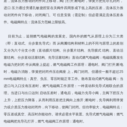
差，流体压力推动封闭件向上移动，阀门打开;断电时，弹簧力把先导孔封闭，
进口 压力通过旁通孔敏捷腔室在关阀件四周形成下低上高的压差，流体压力推
动封闭件向下移动，封闭阀门。可 任意安装（需定制）但必需满足流体压差条
件。电磁阀特点：流体压力范畴上限较高。
目前为止，追朔燃气电磁阀的发展史。国内外的燃气从原理上分为三大类
（即：直动式、分步童先导式）而 从阀瓣结构和材料上的不同与原理上的差别
又分为六个分支小类（直动膜片结构、分步重片结构、先导膜式 结构、直动活
塞结构、分步直动活塞结构、先导活塞结构）直动式燃气电磁阀：电磁线圈发生
电磁力把封闭 件从阀座上提起，燃气电磁阀工作原理：通电时。阀门打开;断电
时，电磁力消散，弹簧把封闭件压在阀座 上，阀门封闭。但通径一般不超过25
mm电磁阀特点：真空、负压、零压时能正常工作。散布直动式燃气电磁 阀：当
进口与入口没有压差时，燃气电磁阀工作原理：一种直动和先导式相联合的原
理。当进口与出口达到 启动压差时，通电后，电磁力先导小阀，主阀下腔压力
上升，上腔压力降落，从而利用压差把主阀向上推开 ;断电时，先导阀利用弹簧
力或介质压力推动封闭件，向下移动，使阀门封闭。但功率较大，电磁阀特点：
零压差或真空、高压时亦能动作。请求必需水平装置。先导式燃气电磁阀：燃气
电磁阀把先导孔打开，燃气 电磁阀工作原理：通电时。