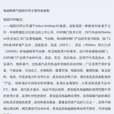
电磁阀燃气德国GSR主要性能参数
德国GSR概况：
——德国GSR公司属于Indus Holding AG集团，该集团是一家拥有30多家子公
司，年销售额近10亿欧元的上市公司。GSR阀门技术公司，1971年由W.Niema
nn先生创立,专门从事电磁阀、气动阀、电动阀等阀门产品的开发与制造。除了2
000多种常规产品外，还能提供，高温（350℃）、高压（350bar）和大口径
（DN400）的电磁阀和气动阀，而且根据用户的要求，设计特殊规格的阀门。
GSR阀门产品用于各种中温、高温、常压、高压场合，适用于中高温热水、高
温蒸汽、饱和蒸汽、过热蒸汽及导热油等管路的自动控制；广泛应用于窑炉设
备、干燥设备、石油化工、生物制药、暖通空调、电镀涂装、橡塑机械、食品饮
料、造纸、印染及电力矿业等行业，是自动化控制工程、项目改造及设备配套的
*产品。 特殊场合可持续长时间通电，采用全金属密封，介质流体温度可达45
0℃。液体、蒸汽及冷凝水、油品可混合使用，更加提高电磁阀的使用范围不同
的使用介质，采用针对性的密封，更加提高电磁阀合理性。采用新颖巧妙的阀芯
结构及安装散热装置，使结构更加紧凑，重量是同类产品的三分之一，采用不锈
钢活塞结构，阀芯磨损可自动补偿，更加提高电磁阀的寿命和可靠性，可持续频