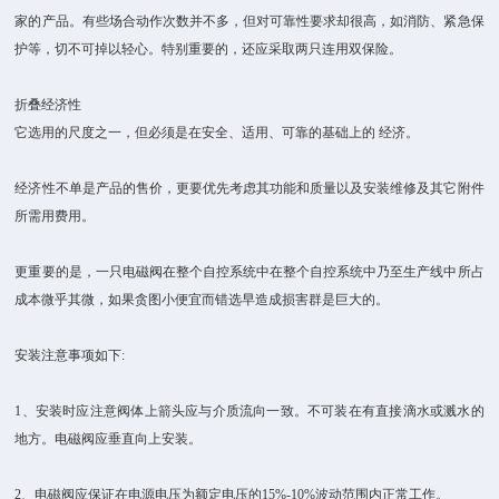
家的产品。有些场合动作次数并不多，但对可靠性要求却很高，如消防、紧急保
护等，切不可掉以轻心。特别重要的，还应采取两只连用双保险。
折叠经济性
它选用的尺度之一，但必须是在安全、适用、可靠的基础上的 经济。
经济性不单是产品的售价，更要优先考虑其功能和质量以及安装维修及其它附件
所需用费用。
更重要的是，一只电磁阀在整个自控系统中在整个自控系统中乃至生产线中所占
成本微乎其微，如果贪图小便宜而错选早造成损害群是巨大的。
安装注意事项如下:
1、安装时应注意阀体上箭头应与介质流向一致。不可装在有直接滴水或溅水的
地方。电磁阀应垂直向上安装。
2、电磁阀应保证在电源电压为额定电压的15%-10%波动范围内正常工作。