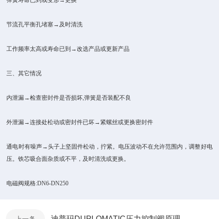
弹簧寿命已到或变形→更换
节流孔平衡孔堵塞→及时清洗
工作频率太高或寿命已到→改选产品或更新产品
三、其它情况
内泄漏→检查密封件是否损坏,弹簧是否装配不良
外泄漏→连接处松动或密封件已坏→紧螺丝或更换密封件
通电时有噪声→头子上坚固件松动，拧紧。电压波动不在允许范围内，调整好电
压。铁芯吸合面杂质或不平，及时清洗或更换。
电磁阀规格:DN6-DN250
迪普玛DUPLOMATIC压力控制阀原理