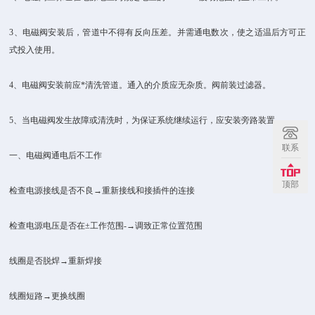
3、电磁阀安装后，管道中不得有反向压差。并需通电数次，使之适温后方可正
式投入使用。
4、电磁阀安装前应*清洗管道。通入的介质应无杂质。阀前装过滤器。
5、当电磁阀发生故障或清洗时，为保证系统继续运行，应安装旁路装置。
联系
一、电磁阀通电后不工作
顶部
检查电源接线是否不良→重新接线和接插件的连接
检查电源电压是否在±工作范围-→调致正常位置范围
线圈是否脱焊→重新焊接
线圈短路→更换线圈