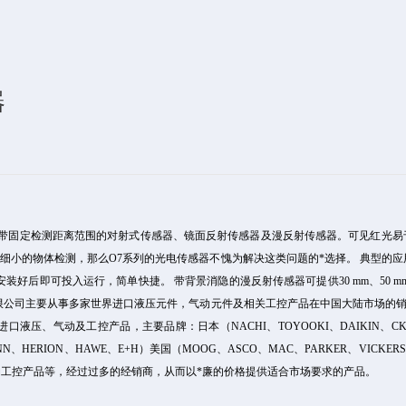
器
。带固定检测距离范围的对射式传感器、镜面反射传感器及漫反射传感器。可见红光易
细小的物体检测，那么O7系列的光电传感器不愧为解决这类问题的*选择。 典型的应
后即可投入运行，简单快捷。 带背景消隐的漫反射传感器可提供30 mm、50 mm
限公司主要从事多家世界进口液压元件，气动元件及相关工控产品在中国大陆市场的销
动及工控产品，主要品牌：日本（NACHI、TOYOOKI、DAIKIN、CKD、KOGA
ANN、HERION、HAWE、E+H）美国（MOOG、ASCO、MAC、PARKER、VICKER
）液压及气动工控产品等，经过过多的经销商，从而以*廉的价格提供适合市场要求的产品。