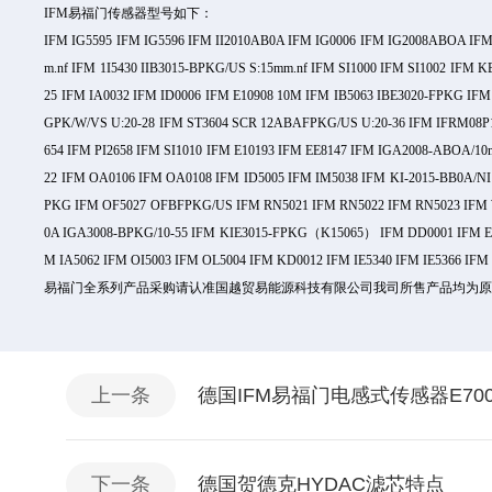
IFM易福门传感器型号如下：
IFM IG5595 IFM IG5596 IFM II2010AB0A IFM IG0006 IFM IG2008ABOA IFM
m.nf IFM 1I5430 IIB3015-BPKG/US S:15mm.nf IFM SI1000 IFM SI1002 IF
25 IFM IA0032 IFM ID0006 IFM E10908 10M IFM IB5063 IBE3020-FPKG I
GPK/W/VS U:20-28 IFM ST3604 SCR 12ABAFPKG/US U:20-36 IFM IFRM08P1
654 IFM PI2658 IFM SI1010 IFM E10193 IFM EE8147 IFM IGA2008-ABOA/10m
22 IFM OA0106 IFM OA0108 IFM ID5005 IFM IM5038 IFM KI-2015-BB0A/N
PKG IFM OF5027 OFBFPKG/US IFM RN5021 IFM RN5022 IFM RN5023 IFM WB
0A IGA3008-BPKG/10-55 IFM KIE3015-FPKG（K15065） IFM DD0001 IFM E20
M IA5062 IFM OI5003 IFM OL5004 IFM KD0012 IFM IE5340 IFM IE5366 IFM
易福门全系列产品采购请认准国越贸易能源科技有限公司我司所售产品均为
上一条
德国IFM易福门电感式传感器E700
下一条
德国贺德克HYDAC滤芯特点