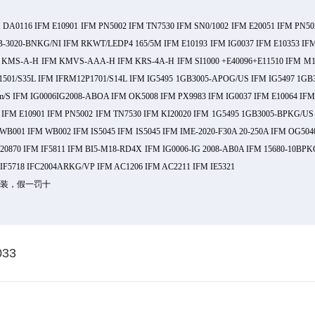
 DA0116 IFM E10901 IFM PN5002 IFM TN7530 IFM SN0/1002 IFM E20051 IFM PN50
M KB-3020-BNKG/NI IFM RKWT/LEDP4 165/5M IFM E10193 IFM IG0037 IFM E10353
FM KMS-A-H IFM KMVS-AAA-H IFM KRS-4A-H IFM SI1000 +E40096+E11510 IFM M1
501/S35L IFM IFRM12P1701/S14L IFM IG5495 1GB3005-APOG/US IFM IG5497 1GB30
/S IFM IG0006IG2008-ABOA IFM OK5008 IFM PX9983 IFM IG0037 IFM E10064 IFM E
I IFM E10901 IFM PN5002 IFM TN7530 IFM KI20020 IFM 1G5495 1GB3005-BPKG/U
001 IFM WB002 IFM IS5045 IFM IS5045 IFM IME-2020-F30A 20-250A IFM OG5040
870 IFM IF5811 IFM BI5-M18-RD4X IFM IG0006-IG 2008-AB0A IFM 15680-10BPK
 IF5718 IFC2004ARKG/VP IFM AC1206 IFM AC2211 IFM IE5321
原装，假一罚十
33