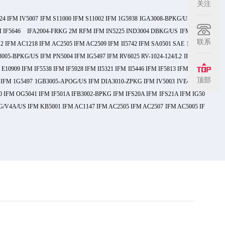
关注
24 IFM IV5007 IFM S11000 IFM S11002 IFM 1G5938 IGA3008-BPKG/US S:8m
 IFM IF5646 IFA2004-FRKG 2M RFM IFM IN5225 IND3004 DBKG/US IFM IN52
联系
2 IFM AC1218 IFM AC2505 IFM AC2509 IFM II5742 IFM SA0501 SAE 18BBD
05-BPKG/US IFM PN5004 IFM IG5497 IFM RV6025 RV-1024-124/L2 IFM PI2
10909 IFM IF5538 IFM IF5928 IFM II5321 IFM II5446 IFM IF5813 IFM KD50
顶部
S IFM 1G5497 1GB3005-APOG/US IFM DIA3010-ZPKG IFM IV5003 IVE4015-C
 IFM OG5041 IFM IF501A IFB3002-BPKG IFM IFS20A IFM IFS21A IFM IG50
G/V4A/US IFM KB5001 IFM AC1147 IFM AC2505 IFM AC2507 IFM AC5005 IF