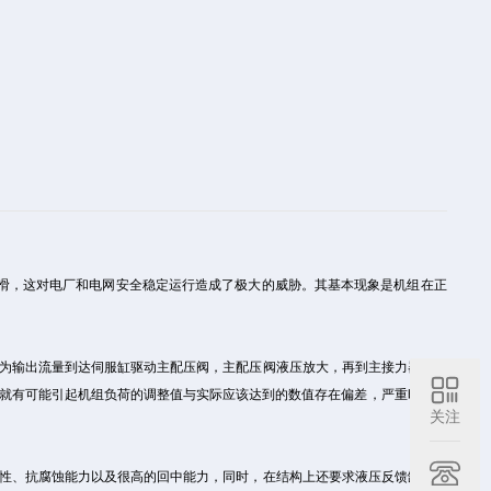
下滑，这对电厂和电网安全稳定运行造成了极大的威胁。其基本现象是机组在正
换为输出流量到达伺服缸驱动主配压阀，主配压阀液压放大，再到主接力器动作
就有可能引起机组负荷的调整值与实际应该达到的数值存在偏差，严重时引起
关注
磨性、抗腐蚀能力以及很高的回中能力，同时，在结构上还要求液压反馈缸具有