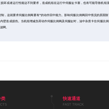
缸损坏或者运行性能达不到要求，造成机组在运行中伺服缸卡塞，也有可能导致机组溜
控制，这就要求伺服比例阀要有*的动作回中能力。影响伺服比例阀回中情况的原因除
的内壁造成损伤。当机组增减负荷动作伺服比例阀及伺服缸时，油中杂质卡住伺服比例
换滤网。
分类
快速通道
CTS
FAST TRACK