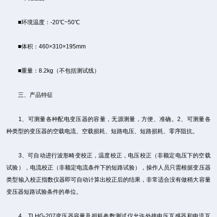
■环境温度：-20℃~50℃
■体积：460×310×195mm
■重量：8.2kg（不包括测试线）
三、产品特征
1、可测量各种配电变压器的容量，无源测量，方便、准确。2、可测量各
种类型的变压器的空载电流、空载损耗、短路电压、短路损耗、零序阻抗。
3、可自动进行波形畸变校正，温度校正，电压校正（非额定电压下的空载
试验），电流校正（非额定电流条件下的短路试验），操作人员只需根据变压器
类型输入校正指数仪器即可自动计算出校正后的结果，非常适合没有做稍大容量
变压器短路试验条件的单位。
4、TLHG-207变压器容量及损耗参数测试仪允许外接电压互感器和电流互