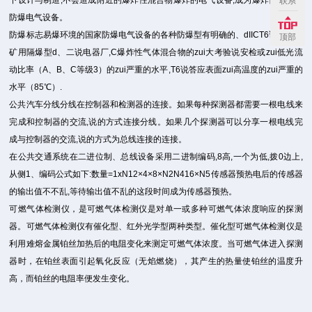
下设计与制造,不会造成附近的爆炸性混合物爆炸的电气设备,成为爆炸性环境用
联系
防爆电气设备。
防爆标志易爆环境的国家防爆电气设备的各种防爆型有明确的、dIICT6说防爆型
顶部
矿用隔爆型d、二说电器厂,C爆炸性气体混合物的zui大考验说安检或zui低光流
动比率（A、B、C等级3）的zui严重的水平,T6说答应表面zui高温度的zui严重的
水平（85℃）.
公共汽车分线分线在控制器和检测器的连接。如果每种探测器都需要一根电线来
完成和控制器的交流,说的方式连接分线。如果几个探测器可以分享一根电线完
成与控制器的交流,说的方式为总线连接的连接。
在公共交通系统在二进位制、总线设备采用二进制编码,8高,一个为低,拨0边上,
从侧1、编码公式如下:数量=1xN12×4×8×N2N416×N5传感器预热电后的传感器
的输出值不不乱,等待输出值不乱的这段时间成为传感器预热。
可燃气体检测仪，是可燃气体检测仪是对单一或多种可燃气体浓度响应的探测
器。可燃气体检测仪有催化型、红外光学型两种类型。催化型可燃气体检测仪是
利用难熔金属铂丝加热后的电阻变化来测定可燃气体浓度。当可燃气体进入探测
器时，在铂丝表面引起氧化反应（无焰燃烧），其产生的热量使铂丝的温度升
高，而铂丝的电阻率便发生变化。